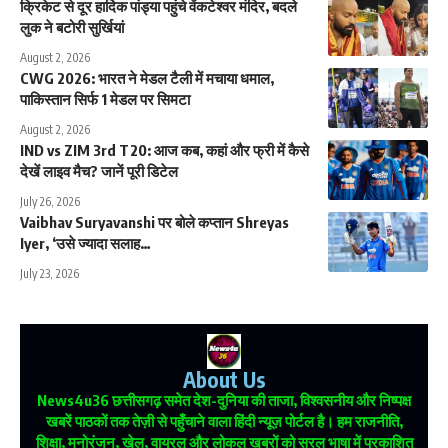
क्रिकेट से दूर हार्दिक पांड्या पहुंचे वेंकटेश्वर मंदिर, बदले
लुक ने बटोरी सुर्खियां
August 2, 2026
CWG 2026: भारत ने मेडल टैली में मचाया धमाल,
पाकिस्तान सिर्फ 1 मेडल पर सिमटा
August 2, 2026
IND vs ZIM 3rd T20: आज कब, कहां और फ्री में कैसे
देखें लाइव मैच? जानें पूरी डिटेल
July 26, 2026
Vaibhav Suryavanshi पर बोले कप्तान Shreyas
Iyer, ‘उसे ज्यादा सलाह…
July 23, 2026
About Us
News4u36
छत्तीसगढ़ समेत देश-दुनिया की ताजा, विश्वसनीय और निष्पक्ष
खबरें पाठकों तक तेज़ी से पहुँचाने वाला हिंदी न्यूज़ पोर्टल है। हम राजनीति,
शिक्षा, मनोरंजन, खेल, वायरल और लोकल खबरों को सरल भाषा में प्रकाशित