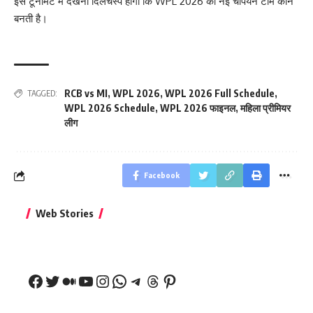
इस टूर्नामेंट में देखना दिलचस्प होगा कि WPL 2026 की नई चैंपियन टीम कौन
बनती है।
RCB vs MI
,
WPL 2026
,
WPL 2026 Full Schedule
,
TAGGED:
WPL 2026 Schedule
,
WPL 2026 फाइनल
,
महिला प्रीमियर
लीग
Facebook
बिहार जीत के बाद CM
क्या बांसुरी को घर में
भूल से भी न 
Web Stories
नीतीश कुमार का पहला
रखना शुभ है?
नवरात्र में य
बड़ा बयान