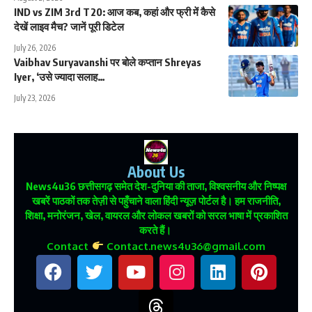
IND vs ZIM 3rd T20: आज कब, कहां और फ्री में कैसे
देखें लाइव मैच? जानें पूरी डिटेल
July 26, 2026
Vaibhav Suryavanshi पर बोले कप्तान Shreyas
Iyer, ‘उसे ज्यादा सलाह…
July 23, 2026
About Us
News4u36
छत्तीसगढ़ समेत देश-दुनिया की ताजा, विश्वसनीय और निष्पक्ष
खबरें पाठकों तक तेज़ी से पहुँचाने वाला हिंदी न्यूज़ पोर्टल है। हम राजनीति,
शिक्षा, मनोरंजन, खेल, वायरल और लोकल खबरों को सरल भाषा में प्रकाशित
करते हैं।
Contact
Contact.news4u36@gmail.com