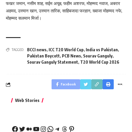
फखर जमान, नसीम शाह, सईम अयूब, फहीम अशरफ, मोहम्मद नवाज, अबरार
अहमद, उस्मान खान, उस्मान तारिक, साहिबजादा फरहान, ख्वाजा मोहम्मद नफे,
मोहम्मद सलमान मिर्जा।
BCCI news
,
ICC T20 World Cup
,
India vs Pakistan
,
TAGGED:
Pakistan Boycott
,
PCB News
,
Sourav Ganguly
,
Sourav Ganguly Statement
,
T20 World Cup 2026
Facebook
बिहार जीत के बाद CM
क्या बांसुरी को घर में
भूल से भी न 
Web Stories
नीतीश कुमार का पहला
रखना शुभ है?
नवरात्र में य
बड़ा बयान