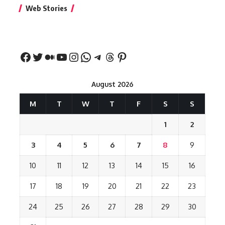
बिहार जीत के बाद CM
क्या बांसुरी को घर में
भूल से भी न 
Web Stories
नीतीश कुमार का पहला
रखना शुभ है?
नवरात्र में य
बड़ा बयान
August 2026
M
T
W
T
F
S
S
1
2
3
4
5
6
7
8
9
10
11
12
13
14
15
16
17
18
19
20
21
22
23
24
25
26
27
28
29
30