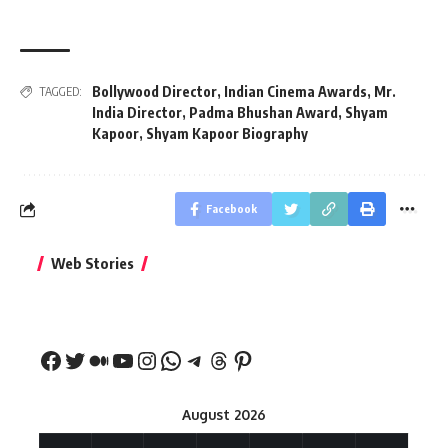
Bollywood Director
,
Indian Cinema Awards
,
Mr.
TAGGED:
India Director
,
Padma Bhushan Award
,
Shyam
Kapoor
,
Shyam Kapoor Biography
Facebook
बिहार जीत के बाद CM
क्या बांसुरी को घर में
भूल से भी न 
Web Stories
नीतीश कुमार का पहला
रखना शुभ है?
नवरात्र में य
बड़ा बयान
August 2026