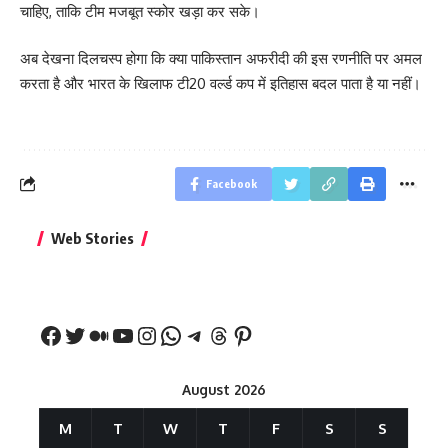
चाहिए, ताकि टीम मजबूत स्कोर खड़ा कर सके।
अब देखना दिलचस्प होगा कि क्या पाकिस्तान अफरीदी की इस रणनीति पर अमल
करता है और भारत के खिलाफ टी20 वर्ल्ड कप में इतिहास बदल पाता है या नहीं।
Facebook
बिहार जीत के बाद CM
क्या बांसुरी को घर में
भूल से भी न 
Web Stories
नीतीश कुमार का पहला
रखना शुभ है?
नवरात्र में य
बड़ा बयान
August 2026
M
T
W
T
F
S
S