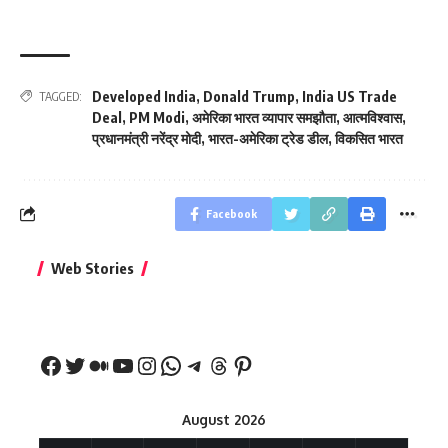
Developed India
,
Donald Trump
,
India US Trade
TAGGED:
Deal
,
PM Modi
,
अमेरिका भारत व्यापार समझौता
,
आत्मविश्वास
,
प्रधानमंत्री नरेंद्र मोदी
,
भारत-अमेरिका ट्रेड डील
,
विकसित भारत
Facebook
बिहार जीत के बाद CM
क्या बांसुरी को घर में
भूल से भी न 
Web Stories
नीतीश कुमार का पहला
रखना शुभ है?
नवरात्र में य
बड़ा बयान
August 2026