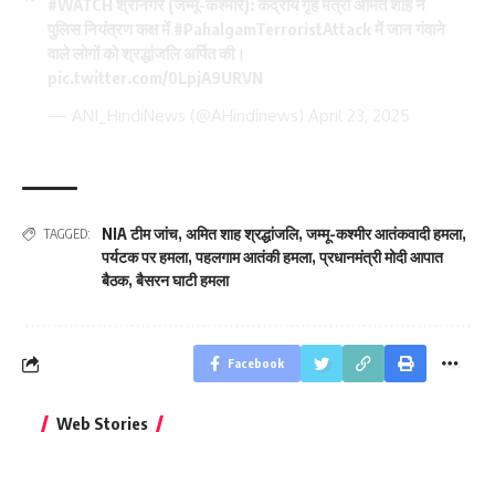
#WATCH
श्रीनगर (जम्मू-कश्मीर): केंद्रीय गृह मंत्री अमित शाह ने
पुलिस नियंत्रण कक्ष में
#PahalgamTerroristAttack
में जान गंवाने
वाले लोगों को श्रद्धांजलि अर्पित की।
pic.twitter.com/0LpjA9URVN
— ANI_HindiNews (@AHindinews)
April 23, 2025
NIA टीम जांच
,
अमित शाह श्रद्धांजलि
,
जम्मू-कश्मीर आतंकवादी हमला
,
TAGGED:
पर्यटक पर हमला
,
पहलगाम आतंकी हमला
,
प्रधानमंत्री मोदी आपात
बैठक
,
बैसरन घाटी हमला
Facebook
बिहार जीत के बाद CM
क्या बांसुरी को घर में
भूल से भी न 
Web Stories
नीतीश कुमार का पहला
रखना शुभ है?
नवरात्र में य
बड़ा बयान