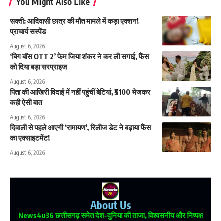
You Might Also Like
सक्ती: आदिवासी छात्र की मौत मामले में कड़ा एक्शन!
प्राचार्य सस्पेंड
August 6, 2026
‘बिग बॉस OTT 2’ फेम जिया शंकर ने कर ली सगाई, फैंस
को दिया बड़ा सरप्राइज
August 6, 2026
पिता की आखिरी विदाई में नहीं पहुंचीं बेटियां, ₹5100 भेजकर
कही ऐसी बात
August 6, 2026
दिवाली से पहले आएगी ‘रामायण’, रिलीज डेट ने बढ़ाया फैंस
का एक्साइटमेंट!
August 6, 2026
About Us
News4u36
छत्तीसगढ़ समेत देश-दुनिया की ताजा, विश्वसनीय और निष्पक्ष