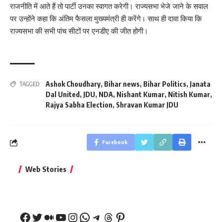
राजनीति में आते हैं तो पार्टी उनका स्वागत करेगी। राज्यसभा भेजे जाने के सवाल
पर उन्होंने कहा कि अंतिम फैसला मुख्यमंत्री ही करेंगे। साथ ही दावा किया कि
राज्यसभा की सभी पांच सीटों पर एनडीए की जीत होगी।
Ashok Choudhary
,
Bihar news
,
Bihar Politics
,
Janata
TAGGED:
Dal United
,
JDU
,
NDA
,
Nishant Kumar
,
Nitish Kumar
,
Rajya Sabha Election
,
Shravan Kumar JDU
Facebook
बिहार जीत के बाद CM
क्या बांसुरी को घर में
भूल से भी न 
Web Stories
नीतीश कुमार का पहला
रखना शुभ है?
नवरात्र में य
बड़ा बयान