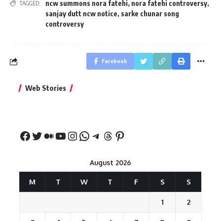
ncw summons nora fatehi
,
nora fatehi controversy
,
TAGGED:
sanjay dutt ncw notice
,
sarke chunar song
controversy
Facebook
बिहार जीत के बाद CM
क्या बांसुरी को घर में
भूल से भी न 
Web Stories
नीतीश कुमार का पहला
रखना शुभ है?
नवरात्र में य
बड़ा बयान
August 2026
M
T
W
T
F
S
S
1
2