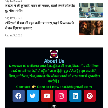
August 9, 2026
जडेजा ने की कुलदीप यादव की नकल, हंसते-हंसते लोटपोट
हुए गौतम गंभीर
August 9, 2026
टॉक्सिक’ में यश की बहन बनीं नयनतारा, पहले फिल्म करने
से कर दिया था इनकार
August 9, 2026
About Us
News4u36
छत्तीसगढ़ समेत देश-दुनिया की ताजा, विश्वसनीय और निष्पक्ष
खबरें पाठकों तक तेज़ी से पहुँचाने वाला हिंदी न्यूज़ पोर्टल है। हम राजनीति,
शिक्षा, मनोरंजन, खेल, वायरल और लोकल खबरों को सरल भाषा में प्रकाशित
करते हैं।
Contact
Contact.news4u36@gmail.com