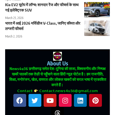
Kia EV2 यूरोप में लॉन्च: शानदार रेंज और फीचर्स के साथ
नई इलेक्ट्रिक SUV
March 25, 2026
भारत में आई 2026 मर्सिडीज V-Class, जानिए कीमत और
लग्जरी फीचर्स
March 2, 2026
About Us
News4u36
छत्तीसगढ़ समेत देश-दुनिया की ताजा, विश्वसनीय और निष्पक्ष
खबरें पाठकों तक तेज़ी से पहुँचाने वाला हिंदी न्यूज़ पोर्टल है। हम राजनीति,
शिक्षा, मनोरंजन, खेल, वायरल और लोकल खबरों को सरल भाषा में प्रकाशित
करते हैं।
Contact
Contact.news4u36@gmail.com