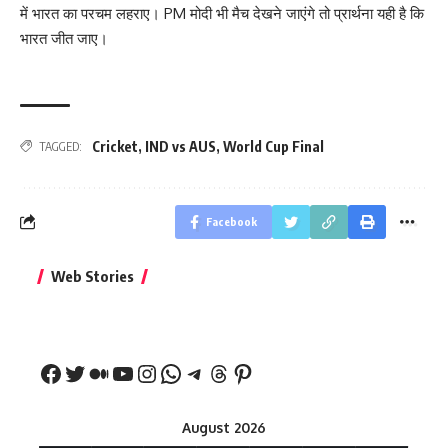
में भारत का परचम लहराए। PM मोदी भी मैच देखने जाएंगे तो प्रार्थना यही है कि
भारत जीत जाए।
Cricket
,
IND vs AUS
,
World Cup Final
TAGGED:
Facebook
बिहार जीत के बाद CM
क्या बांसुरी को घर में
भूल से भी न 
Web Stories
नीतीश कुमार का पहला
रखना शुभ है?
नवरात्र में य
बड़ा बयान
August 2026