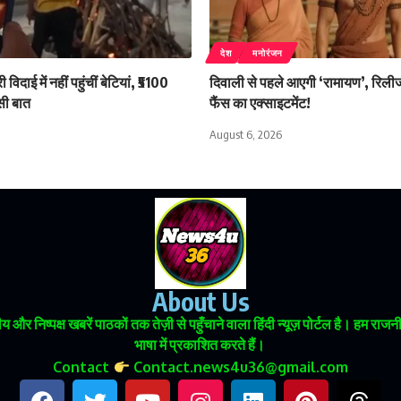
देश
मनोरंजन
िदाई में नहीं पहुंचीं बेटियां, ₹5100
दिवाली से पहले आएगी ‘रामायण’, रिलीज 
सी बात
फैंस का एक्साइटमेंट!
August 6, 2026
About Us
 और निष्पक्ष खबरें पाठकों तक तेज़ी से पहुँचाने वाला हिंदी न्यूज़ पोर्टल है। हम
भाषा में प्रकाशित करते हैं।
Contact
Contact.news4u36@gmail.com