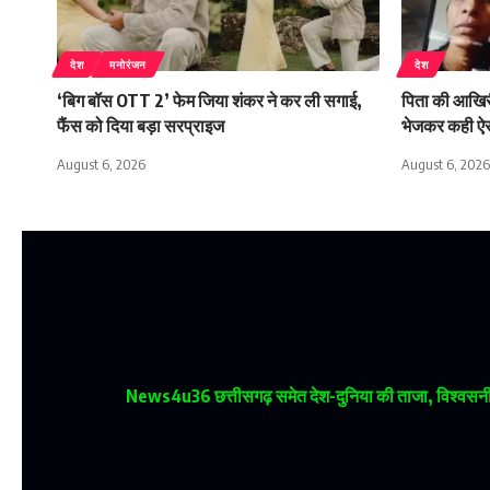
देश
मनोरंजन
देश
‘बिग बॉस OTT 2’ फेम जिया शंकर ने कर ली सगाई,
पिता की आखिरी व
फैंस को दिया बड़ा सरप्राइज
भेजकर कही ऐ
August 6, 2026
August 6, 2026
News4u36
छत्तीसगढ़ समेत देश-दुनिया की ताजा, विश्वसनीय