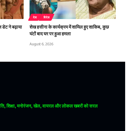
देश
विदेश
डेट ने बढ़ाया
शेख हसीना के कार्यक्रम में शामिल हुए शाकिब, कुछ
घंटों बाद घर पर हुआ हमला
August 6, 2026
 राजनीति, शिक्षा, मनोरंजन, खेल, वायरल और लोकल खबरों को सरल