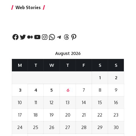
बिहार जीत के बाद CM
क्या बांसुरी को घर में
भूल से भी न 
Web Stories
नीतीश कुमार का पहला
रखना शुभ है?
नवरात्र में य
बड़ा बयान
August 2026
M
T
W
T
F
S
S
1
2
3
4
5
6
7
8
9
10
11
12
13
14
15
16
17
18
19
20
21
22
23
24
25
26
27
28
29
30