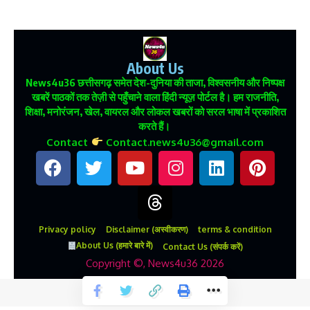
About Us
News4u36
छत्तीसगढ़ समेत देश-दुनिया की ताजा, विश्वसनीय और निष्पक्ष
खबरें पाठकों तक तेज़ी से पहुँचाने वाला हिंदी न्यूज़ पोर्टल है। हम राजनीति,
शिक्षा, मनोरंजन, खेल, वायरल और लोकल खबरों को सरल भाषा में प्रकाशित
करते हैं।
Contact
Contact.news4u36@gmail.com
Privacy policy
Disclaimer (अस्वीकरण)
terms & condition
About Us (हमारे बारे में)
Contact Us (संपर्क करें)
Copyright ©, News4u36 2026