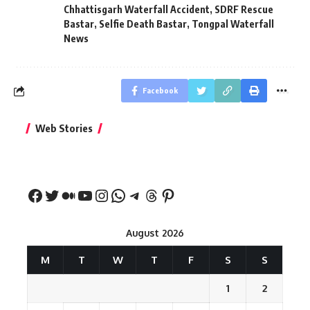
Chhattisgarh Waterfall Accident
,
SDRF Rescue
Bastar
,
Selfie Death Bastar
,
Tongpal Waterfall
News
Facebook
बिहार जीत के बाद CM
क्या बांसुरी को घर में
भूल से भी न 
Web Stories
नीतीश कुमार का पहला
रखना शुभ है?
नवरात्र में य
बड़ा बयान
August 2026
M
T
W
T
F
S
S
1
2