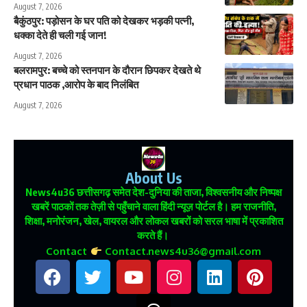
August 7, 2026
बैकुंठपुर: पड़ोसन के घर पति को देखकर भड़की पत्नी,
धक्का देते ही चली गई जान!
August 7, 2026
बलरामपुर: बच्चे को स्तनपान के दौरान छिपकर देखते थे
प्रधान पाठक ,आरोप के बाद निलंबित
August 7, 2026
About Us
News4u36
छत्तीसगढ़ समेत देश-दुनिया की ताजा, विश्वसनीय और निष्पक्ष
खबरें पाठकों तक तेज़ी से पहुँचाने वाला हिंदी न्यूज़ पोर्टल है। हम राजनीति,
शिक्षा, मनोरंजन, खेल, वायरल और लोकल खबरों को सरल भाषा में प्रकाशित
करते हैं।
Contact
Contact.news4u36@gmail.com