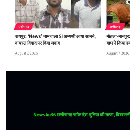
छत्तीसगढ़
छत्तीसगढ़
रायपुर: ‘News’ नाम वाला SI अभ्यर्थी आया सामने,
मोहला-मानपुर:
वायरल विवाद पर दिया जवाब
बाघ ने किया ह
August 7, 2026
August 7, 2026
News4u36
छत्तीसगढ़ समेत देश-दुनिया की ताजा, विश्वसनीय