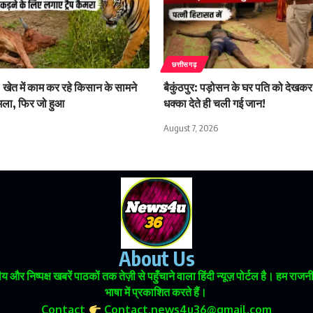
छत्तीसगढ़
 खेत में काम कर रहे किसान के सामने
बैकुंठपुर: पड़ोसन के घर पति को देखकर
मला, फिर जो हुआ
धक्का देते ही चली गई जान!
August 7, 2026
About Us
 और निष्पक्ष खबरें पाठकों तक तेज़ी से पहुँचाने वाला हिंदी न्यूज़ पोर्टल है। हम
भाषा में प्रकाशित करते हैं।
Contact
Contact.news4u36@gmail.com