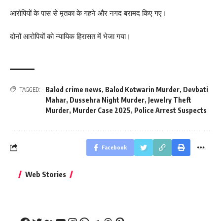
आरोपियों के पास से मृतका के गहने और नगद बरामद किए गए।
दोनों आरोपियों को न्यायिक हिरासत में भेजा गया।
Balod crime news
,
Balod Kotwarin Murder
,
Devbati
TAGGED:
Mahar
,
Dussehra Night Murder
,
Jewelry Theft
Murder
,
Murder Case 2025
,
Police Arrest Suspects
Facebook
बिहार जीत के बाद CM
क्या बांसुरी को घर में
भूल से भी न 
Web Stories
नीतीश कुमार का पहला
रखना शुभ है?
नवरात्र में य
बड़ा बयान