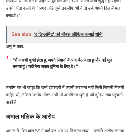
सिखाया था कि मन में जहर या द्वेष मत पालो, वरना संगीत कभी शुद्ध नहीं रहेगा।
उनके पिता कहते थे, “अगर कोई तुम्हें तकलीफ भी दे तो उसे अपने दिल में मत
बसाओ।”
See also
'द डिप्लोमैट' की बॉक्स ऑफिस कमाई धीमी
अनु ने कहा:
“मैं जब भी दुखी होता हूं, अपने पियानो के पास बैठ जाता हूं और नई धुन
बनाता हूं। यही मेरा जवाब दुनिया के लिए है।”
उन्होंने यह भी जोड़ा कि उन्हें इंडस्ट्री में उतनी सराहना नहीं मिली जितनी मिलनी
चाहिए थी, लेकिन उनके भीतर अभी भी अनगिनत धुनें हैं, जो दुनिया तक पहुंचनी
बाकी हैं।
अमाल मलिक के आरोप
अमाल ने ‘बिग बॉस 19’ में कई बार अनु पर निशाना साधा। उन्होंने आरोप लगाया