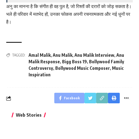
अनु का मानना है कि संगीत ही वह पुल है, जो रिश्तों की दरारों को जोड़ सकता है।
भले ही परिवार में मतभेद हों, उनका फोकस अपनी रचनात्मकता और नई धुनों पर
है।
Amal Malik
,
Anu Malik
,
Anu Malik Interview
,
Anu
TAGGED:
Malik Response
,
Bigg Boss 19
,
Bollywood Family
Controversy
,
Bollywood Music Composer
,
Music
Inspiration
Facebook
बिहार जीत के बाद CM
क्या बांसुरी को घर में
भूल से भी न 
Web Stories
नीतीश कुमार का पहला
रखना शुभ है?
नवरात्र में य
बड़ा बयान