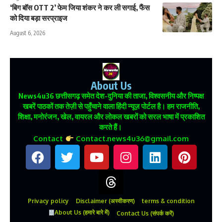
‘बिग बॉस OTT 2’ फेम जिया शंकर ने कर ली सगाई, फैंस
को दिया बड़ा सरप्राइज
August 6, 2026
About Us
News4u36
छत्तीसगढ़ समेत देश-दुनिया की ताजा, विश्वसनीय और निष्पक्ष
खबरें पाठकों तक तेज़ी से पहुँचाने वाला हिंदी न्यूज़ पोर्टल है। हम राजनीति,
शिक्षा, मनोरंजन, खेल, वायरल और लोकल खबरों को सरल भाषा में प्रकाशित
करते हैं।
Contact
Contact.news4u36@gmail.com
Privacy policy
Disclaimer (अस्वीकरण)
terms & condition
About Us (हमारे बारे में)
Contact Us (संपर्क करें)