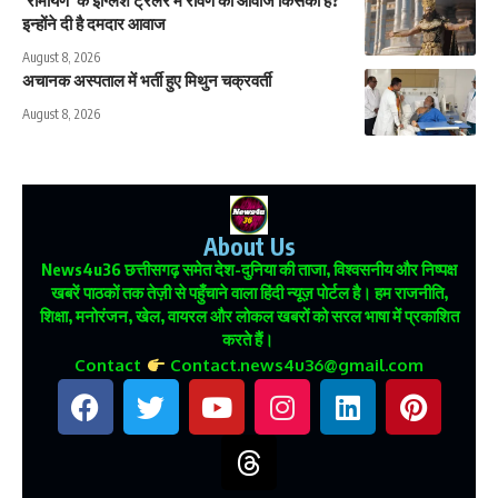
‘रामायण’ के इंग्लिश ट्रेलर में रावण की आवाज किसकी है?
इन्होंने दी है दमदार आवाज
August 8, 2026
अचानक अस्पताल में भर्ती हुए मिथुन चक्रवर्ती
August 8, 2026
About Us
News4u36
छत्तीसगढ़ समेत देश-दुनिया की ताजा, विश्वसनीय और निष्पक्ष
खबरें पाठकों तक तेज़ी से पहुँचाने वाला हिंदी न्यूज़ पोर्टल है। हम राजनीति,
शिक्षा, मनोरंजन, खेल, वायरल और लोकल खबरों को सरल भाषा में प्रकाशित
करते हैं।
Contact
Contact.news4u36@gmail.com