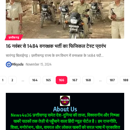
छत्तीसगढ़
16 नवंबर से 1484 वनरक्षक भर्ती का फिजिकल टेस्ट प्रारंभ
सारंगढ़ बिलाईगढ़। छत्तीसगढ़ राज्य के वन विभाग में वनरक्षक के 1484 पदों
…
Mkyadu
November 15, 2024
1
2
…
164
165
166
167
168
…
187
188
About Us
News4u36
छत्तीसगढ़ समेत देश-दुनिया की ताजा, विश्वसनीय और निष्पक्ष
खबरें पाठकों तक तेज़ी से पहुँचाने वाला हिंदी न्यूज़ पोर्टल है। हम राजनीति,
शिक्षा, मनोरंजन, खेल, वायरल और लोकल खबरों को सरल भाषा में प्रकाशित