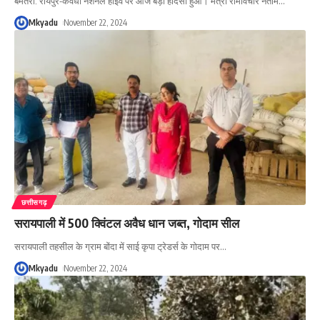
बेमेतरा: रायपुर-कवर्धा नेशनल हाईवे पर आज बड़ा हादसा हुआ। मंत्री रामविचार नेताम
…
Mkyadu
November 22, 2024
छत्तीसगढ़
सरायपाली में 500 क्विंटल अवैध धान जब्त, गोदाम सील
सरायपाली तहसील के ग्राम बोंदा में साई कृपा ट्रेडर्स के गोदाम पर
…
Mkyadu
November 22, 2024