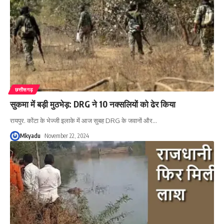
छत्तीसगढ़
सुकमा में बड़ी मुठभेड़: DRG ने 10 नक्सलियों को ढेर किया
रायपुर. कोंटा के भेज्जी इलाके में आज सुबह DRG के जवानों और
…
Mkyadu
November 22, 2024