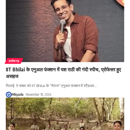
छत्तीसगढ़
IIT Bhilai के एनुअल फंक्शन में यश राठी की गंदी स्पीच, प्रोफेसर हुए
असहज
भिलाई: 9 नवंबर को IIT Bhilai के "मेराज" एनुअल फंक्शन में स्टैंडअप
…
Mkyadu
November 18, 2024