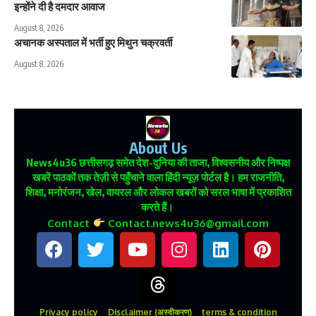
इन्होंने दी है दमदार आवाज
August 8, 2026
अचानक अस्पताल में भर्ती हुए मिथुन चक्रवर्ती
August 8, 2026
About Us
News4u36
छत्तीसगढ़ समेत देश-दुनिया की ताजा, विश्वसनीय और निष्पक्ष
खबरें पाठकों तक तेज़ी से पहुँचाने वाला हिंदी न्यूज़ पोर्टल है। हम राजनीति,
शिक्षा, मनोरंजन, खेल, वायरल और लोकल खबरों को सरल भाषा में प्रकाशित
करते हैं।
Contact
Contact.news4u36@gmail.com
Privacy policy
Disclaimer (अस्वीकरण)
terms & condition