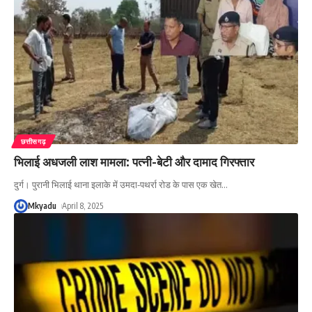
छत्तीसगढ़
भिलाई अधजली लाश मामला: पत्नी-बेटी और दामाद गिरफ्तार
दुर्ग। पुरानी भिलाई थाना इलाके में उमदा-पथर्रा रोड के पास एक खेत
…
Mkyadu
April 8, 2025