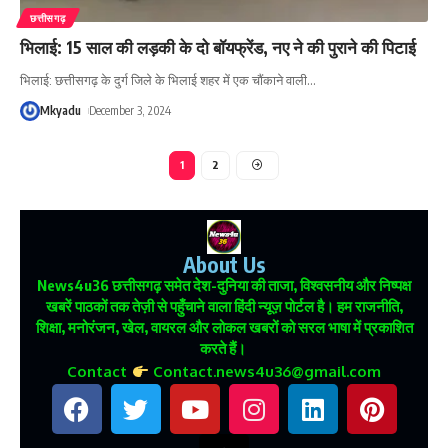
छत्तीसगढ़
भिलाई: 15 साल की लड़की के दो बॉयफ्रेंड, नए ने की पुराने की पिटाई
भिलाई: छत्तीसगढ़ के दुर्ग जिले के भिलाई शहर में एक चौंकाने वाली
…
Mkyadu
December 3, 2024
1
2
About Us
News4u36
छत्तीसगढ़ समेत देश-दुनिया की ताजा, विश्वसनीय और निष्पक्ष
खबरें पाठकों तक तेज़ी से पहुँचाने वाला हिंदी न्यूज़ पोर्टल है। हम राजनीति,
शिक्षा, मनोरंजन, खेल, वायरल और लोकल खबरों को सरल भाषा में प्रकाशित
करते हैं।
Contact
Contact.news4u36@gmail.com