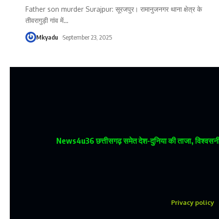
Father son murder Surajpur: सूरजपुर। रामानुजनगर थाना क्षेत्र के
तीवरागुड़ी गांव में
…
Mkyadu
September 23, 2025
News4u36
छत्तीसगढ़ समेत देश-दुनिया की ताजा, विश्वसनीय
Privacy policy