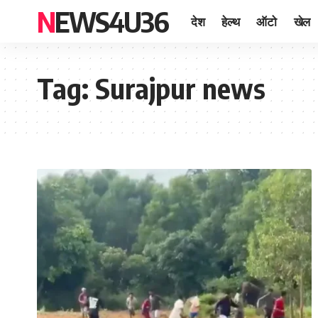
NEWS4U36
देश
हेल्थ
ऑटो
खेल
Tag:
Surajpur news