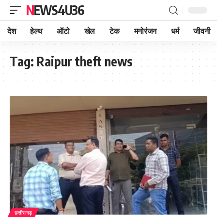
NEWS4U36
देश
हेल्थ
ऑटो
खेल
टेक
मनोरंजन
धर्म
जीवनी
Tag:
Raipur theft news
छत्तीसगढ़