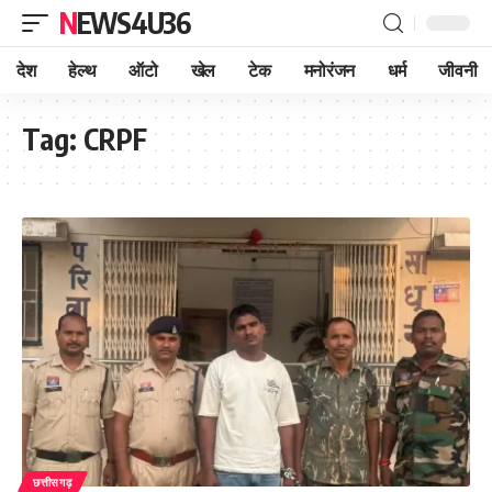
NEWS4U36
देश
हेल्थ
ऑटो
खेल
टेक
मनोरंजन
धर्म
जीवनी
Tag:
CRPF
छत्तीसगढ़