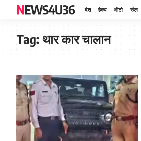
NEWS4U36
देश
हेल्थ
ऑटो
खेल
Tag:
थार कार चालान