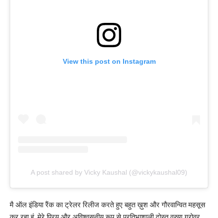
View this post on Instagram
A post shared by Vicky Kaushal (@vickykaushal09)
मै ऑल इंडिया रैंक का ट्रेलर रिलीज करते हुए बहुत ख़ुश और गौरवान्वित महसूस
कर रहा हूं, मेरे प्रिय और अविश्वसनीय रूप से प्रतिभाशाली दोस्त वरुण ग्रोवर