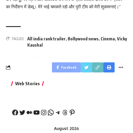
का निर्देशन में डेब्यू। मेरे भाई चमकते रहो और पुरी टीम को मेरी शुकामनाएं।”
All india rank trailer
,
Bollywood news
,
Cinema
,
Vicky
TAGGED:
Kaushal
Facebook
बिहार जीत के बाद CM
क्या बांसुरी को घर में
भूल से भी न 
Web Stories
नीतीश कुमार का पहला
रखना शुभ है?
नवरात्र में य
बड़ा बयान
August 2026