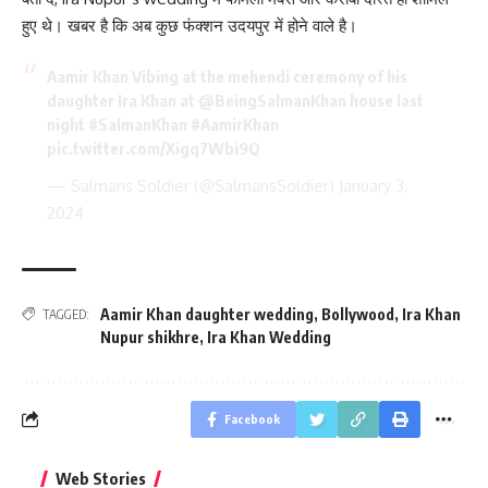
हुए थे। खबर है कि अब कुछ फंक्शन उदयपुर में होने वाले है।
Aamir Khan Vibing at the mehendi ceremony of his
daughter Ira Khan at
@BeingSalmanKhan
house last
night
#SalmanKhan
#AamirKhan
pic.twitter.com/Xigq7Wbi9Q
— Salmans Soldier (@SalmansSoldier)
January 3,
2024
Aamir Khan daughter wedding
,
Bollywood
,
Ira Khan
TAGGED:
Nupur shikhre
,
Ira Khan Wedding
Facebook
बिहार जीत के बाद CM
क्या बांसुरी को घर में
भूल से भी न 
Web Stories