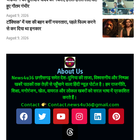
हुए गौतम गंभीर
August 9, 2026
टॉक्सिक’ में यश की बहन बनीं नयनतारा, पहले फिल्म करने
से कर दिया था इनकार
August 9, 2026
About Us
News4u36
छत्तीसगढ़ समेत देश-दुनिया की ताजा, विश्वसनीय और निष्पक्ष
खबरें पाठकों तक तेज़ी से पहुँचाने वाला हिंदी न्यूज़ पोर्टल है। हम राजनीति,
शिक्षा, मनोरंजन, खेल, वायरल और लोकल खबरों को सरल भाषा में प्रकाशित
करते हैं।
Contact
Contact.news4u36@gmail.com