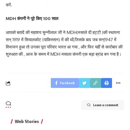
करें.
MDH कंपनी ने पूरे किए 100 साल
आपको बतादें की महाशय चुन्नीलाल जी ने MDH(मसाले दी हट्टी )की स्थापना
सन् 1919 में सियालकोट (पाकिस्तान) में की थी,जिसके बाद जब सन्1947 में
विभाजन हुआ तो उनका पूरा परिवार भारत आ गया , और फिर यहीं से कारोबार की
शुरुआत की , आज के समय में MDH मसाला कंपनी एक बड़ा ब्रांड बन गया है।
Facebook
Leave a comment
बिहार जीत के बाद CM
क्या बांसुरी को घर में
भूल से भी न 
Web Stories
नीतीश कुमार का पहला
रखना शुभ है?
नवरात्र में य