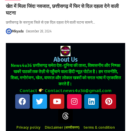
खेत में मिला जिंदा नवजात, छत्तीसगढ़ में फिर से दिल दहला देने वाली
घटना
छत्तीसगढ़ के सरगुजा जिले से एक दिल दहला देने वाली घटना सामने
…
Mkyadu
December 28, 2024
About Us
News4u36
छत्तीसगढ़ समेत देश-दुनिया की ताजा, विश्वसनीय और निष्पक्ष
खबरें पाठकों तक तेज़ी से पहुँचाने वाला हिंदी न्यूज़ पोर्टल है। हम राजनीति,
शिक्षा, मनोरंजन, खेल, वायरल और लोकल खबरों को सरल भाषा में प्रकाशित
करते हैं।
Contact
Contact.news4u36@gmail.com
Privacy policy
Disclaimer (अस्वीकरण)
terms & condition