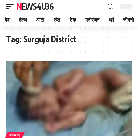
NEWS4U36
देश
हेल्थ
ऑटो
खेल
टेक
मनोरंजन
धर्म
जीवनी
Tag:
Surguja District
छत्तीसगढ़