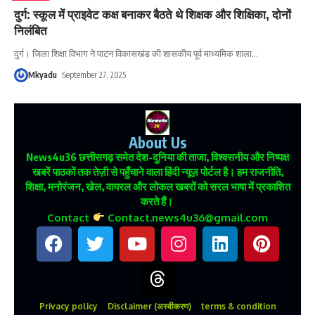
दुर्ग: स्कूल में प्राइवेट कक्ष बनाकर बैठते थे शिक्षक और शिक्षिका, दोनों
निलंबित
दुर्ग। जिला शिक्षा विभाग ने पाटन विकासखंड की शासकीय पूर्व माध्यमिक शाला
…
Mkyadu
September 27, 2025
About Us
News4u36
छत्तीसगढ़ समेत देश-दुनिया की ताजा, विश्वसनीय और निष्पक्ष
खबरें पाठकों तक तेज़ी से पहुँचाने वाला हिंदी न्यूज़ पोर्टल है। हम राजनीति,
शिक्षा, मनोरंजन, खेल, वायरल और लोकल खबरों को सरल भाषा में प्रकाशित
करते हैं।
Contact
Contact.news4u36@gmail.com
Privacy policy
Disclaimer (अस्वीकरण)
terms & condition