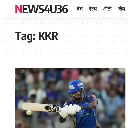
NEWS4U36
देश
हेल्थ
ऑटो
खेल
Tag:
KKR