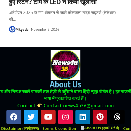
हुए रिटेन? टीम के CEO ने किया खुलासा
आईपीएल 2025 के मेगा ऑक्शन से पहले कोलकाता नाइट राइडर्स (केकेआर)
की
…
Mkyadu
November 2, 2024
About Us
 और निष्पक्ष खबरें पाठकों तक तेज़ी से पहुँचाने वाला हिंदी न्यूज़ पोर्टल है। हम
भाषा में प्रकाशित करते हैं।
Contact
Contact.news4u36@gmail.com
About Us (हमारे बारे में)
Disclaimer (अस्वीकरण)
terms & condition
Conta