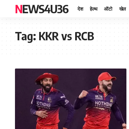
NEWS4U36
देश
हेल्थ
ऑटो
खेल
Tag:
KKR vs RCB