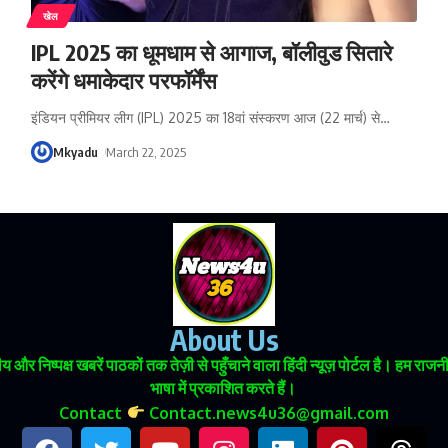
खेल
IPL 2025 का धूमधाम से आगाज, बॉलीवुड सितारे
करेंगे धमाकेदार परफॉर्मेंस
इंडियन प्रीमियर लीग (IPL) 2025 का 18वां संस्करण आज (22 मार्च) से
…
Mkyadu
March 22, 2025
About Us
 और निष्पक्ष खबरें पाठकों तक तेज़ी से पहुँचाने वाला हिंदी न्यूज़ पोर्टल है। हम
भाषा में प्रकाशित करते हैं।
Contact
Contact.news4u36@gmail.com