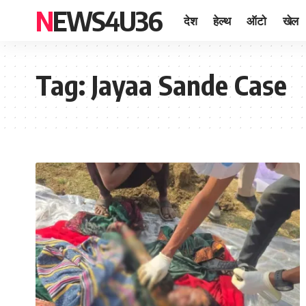
NEWS4U36
देश
हेल्थ
ऑटो
खेल
Tag:
Jayaa Sande Case