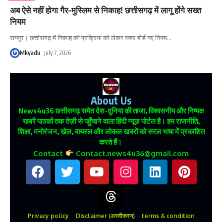
अब ऐसे नहीं होगा गैर-मुस्लिम से निकाह! छत्तीसगढ़ में लागू होंगे सख्त
नियम
रायपुर। छत्तीसगढ़ में निकाह की प्रक्रिया को लेकर वक्फ बोर्ड नए नियम
…
Mkyadu
July 7, 2026
About Us
News4u36
छत्तीसगढ़ समेत देश-दुनिया की ताजा, विश्वसनीय और निष्पक्ष
खबरें पाठकों तक तेज़ी से पहुँचाने वाला हिंदी न्यूज़ पोर्टल है। हम राजनीति,
शिक्षा, मनोरंजन, खेल, वायरल और लोकल खबरों को सरल भाषा में प्रकाशित
करते हैं।
Contact
Contact.news4u36@gmail.com
Privacy policy
Disclaimer (अस्वीकरण)
terms & condition