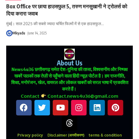
Box Office पर छाया हाउसफुल 5, तरुण मनसुखानी ने ट्रोलर्स को
दिया करारा जवाब
मुंबई। साल 2025 की सबसे ज्यादा चर्चित फिल्मों में से एक हाउसफुल
…
Mkyadu
June 14, 2025
About Us
News4u36
छत्तीसगढ़ समेत देश-दुनिया की ताजा, विश्वसनीय और निष्पक्ष
खबरें पाठकों तक तेज़ी से पहुँचाने वाला हिंदी न्यूज़ पोर्टल है। हम राजनीति,
शिक्षा, मनोरंजन, खेल, वायरल और लोकल खबरों को सरल भाषा में प्रकाशित
करते हैं।
Contact
Contact.news4u36@gmail.com
Privacy policy
Disclaimer (अस्वीकरण)
terms & condition