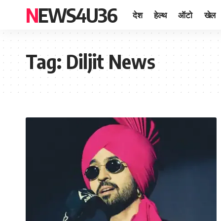
NEWS4U36
देश
हेल्थ
ऑटो
खेल
Tag:
Diljit News