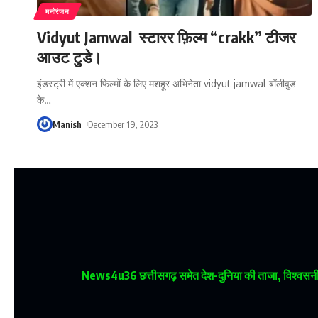
मनोरंजन
Vidyut Jamwal स्टारर फ़िल्म “crakk” टीजर
आउट टुडे।
इंडस्ट्री में एक्शन फिल्मों के लिए मशहूर अभिनेता vidyut jamwal बॉलीवुड
के
…
Manish
December 19, 2023
News4u36
छत्तीसगढ़ समेत देश-दुनिया की ताजा, विश्वसनीय