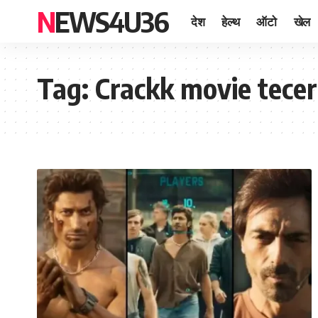
NEWS4U36
देश
हेल्थ
ऑटो
खेल
Tag:
Crackk movie tecer