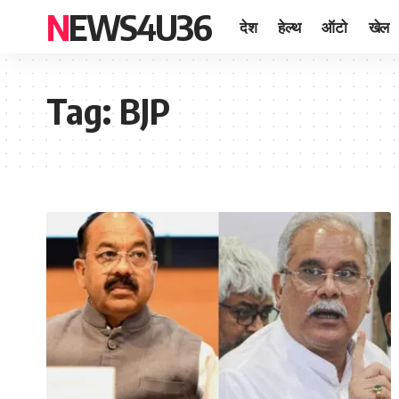
NEWS4U36
देश
हेल्थ
ऑटो
खेल
Tag:
BJP