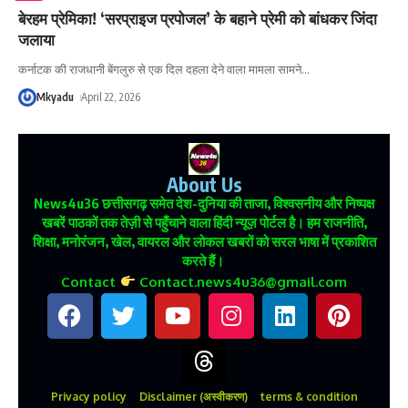
बेरहम प्रेमिका! ‘सरप्राइज प्रपोजल’ के बहाने प्रेमी को बांधकर जिंदा
जलाया
कर्नाटक की राजधानी बेंगलुरु से एक दिल दहला देने वाला मामला सामने
…
Mkyadu
April 22, 2026
About Us
News4u36
छत्तीसगढ़ समेत देश-दुनिया की ताजा, विश्वसनीय और निष्पक्ष
खबरें पाठकों तक तेज़ी से पहुँचाने वाला हिंदी न्यूज़ पोर्टल है। हम राजनीति,
शिक्षा, मनोरंजन, खेल, वायरल और लोकल खबरों को सरल भाषा में प्रकाशित
करते हैं।
Contact
Contact.news4u36@gmail.com
Privacy policy
Disclaimer (अस्वीकरण)
terms & condition