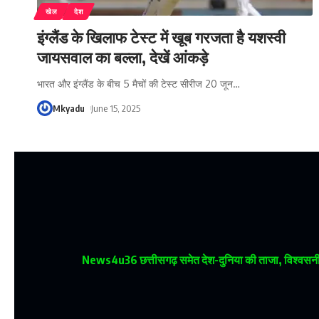
खेल
देश
इंग्लैंड के खिलाफ टेस्ट में खूब गरजता है यशस्वी
जायसवाल का बल्ला, देखें आंकड़े
भारत और इंग्लैंड के बीच 5 मैचों की टेस्ट सीरीज 20 जून
…
Mkyadu
June 15, 2025
News4u36
छत्तीसगढ़ समेत देश-दुनिया की ताजा, विश्वसनीय