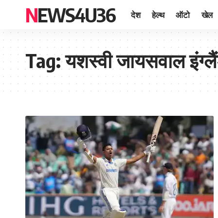
NEWS4U36
देश
हेल्थ
ऑटो
खेल
Tag:
यशस्वी जायसवाल इंग्ल