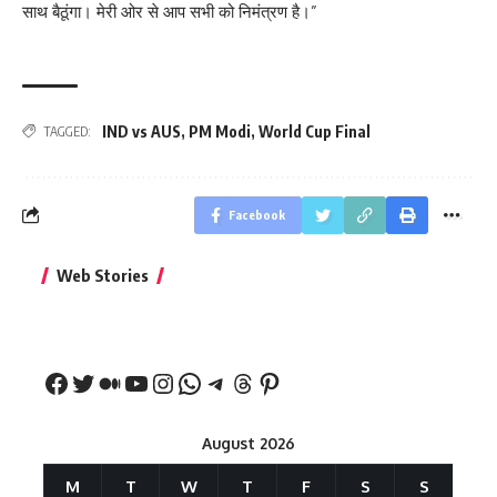
साथ बैठूंगा। मेरी ओर से आप सभी को निमंत्रण है।”
IND vs AUS
,
PM Modi
,
World Cup Final
TAGGED:
Facebook
बिहार जीत के बाद CM
क्या बांसुरी को घर में
भूल से भी न 
Web Stories
नीतीश कुमार का पहला
रखना शुभ है?
नवरात्र में य
बड़ा बयान
August 2026
M
T
W
T
F
S
S