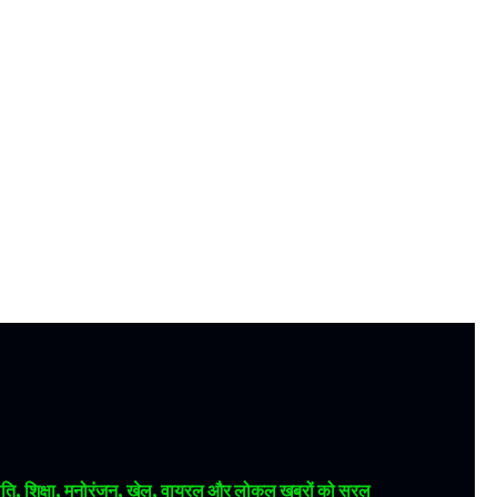
 राजनीति, शिक्षा, मनोरंजन, खेल, वायरल और लोकल खबरों को सरल