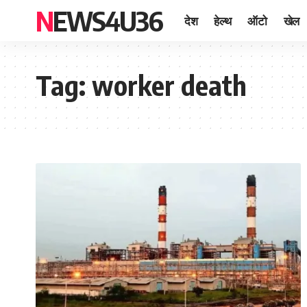
NEWS4U36
देश
हेल्थ
ऑटो
खेल
Tag:
worker death