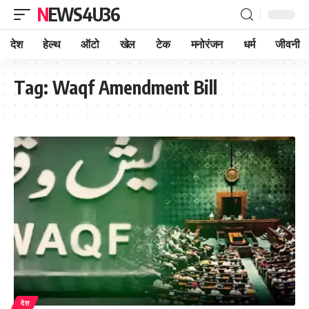
NEWS4U36
देश
हेल्थ
ऑटो
खेल
टेक
मनोरंजन
धर्म
जीवनी
Tag:
Waqf Amendment Bill
देश