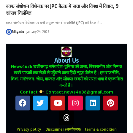
वक्फ संशोधन विधेयक पर JPC बैठक में सत्ता और विपक्ष में विवाद, 9
सांसद निलंबित
वक्फ संशोधन विधेयक पर बनी संयुक्त संसदीय समिति (JPC) की बैठक में
…
Mkyadu
January 24, 2025
About Us
News4u36
छत्तीसगढ़ समेत देश-दुनिया की ताजा, विश्वसनीय और निष्पक्ष
खबरें पाठकों तक तेज़ी से पहुँचाने वाला हिंदी न्यूज़ पोर्टल है। हम राजनीति,
शिक्षा, मनोरंजन, खेल, वायरल और लोकल खबरों को सरल भाषा में प्रकाशित
करते हैं।
Contact
Contact.news4u36@gmail.com
Privacy policy
Disclaimer (अस्वीकरण)
terms & condition