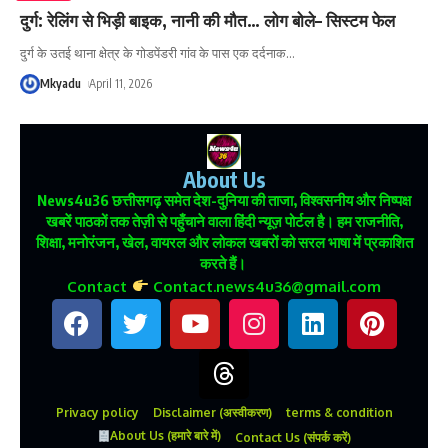
दुर्ग: रेलिंग से भिड़ी बाइक, नानी की मौत… लोग बोले– सिस्टम फेल
दुर्ग के उतई थाना क्षेत्र के गोडपेंडरी गांव के पास एक दर्दनाक
…
Mkyadu
April 11, 2026
About Us
News4u36
छत्तीसगढ़ समेत देश-दुनिया की ताजा, विश्वसनीय और निष्पक्ष
खबरें पाठकों तक तेज़ी से पहुँचाने वाला हिंदी न्यूज़ पोर्टल है। हम राजनीति,
शिक्षा, मनोरंजन, खेल, वायरल और लोकल खबरों को सरल भाषा में प्रकाशित
करते हैं।
Contact
Contact.news4u36@gmail.com
Privacy policy
Disclaimer (अस्वीकरण)
terms & condition
About Us (हमारे बारे में)
Contact Us (संपर्क करें)