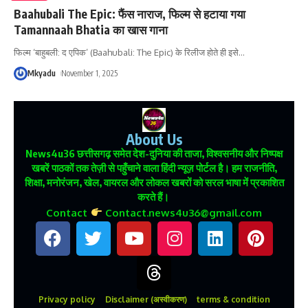
Baahubali The Epic: फैंस नाराज, फिल्म से हटाया गया
Tamannaah Bhatia का खास गाना
फिल्म ‘बाहुबली: द एपिक’ (Baahubali: The Epic) के रिलीज होते ही इसे
…
Mkyadu
November 1, 2025
About Us
News4u36
छत्तीसगढ़ समेत देश-दुनिया की ताजा, विश्वसनीय और निष्पक्ष
खबरें पाठकों तक तेज़ी से पहुँचाने वाला हिंदी न्यूज़ पोर्टल है। हम राजनीति,
शिक्षा, मनोरंजन, खेल, वायरल और लोकल खबरों को सरल भाषा में प्रकाशित
करते हैं।
Contact
Contact.news4u36@gmail.com
Privacy policy
Disclaimer (अस्वीकरण)
terms & condition