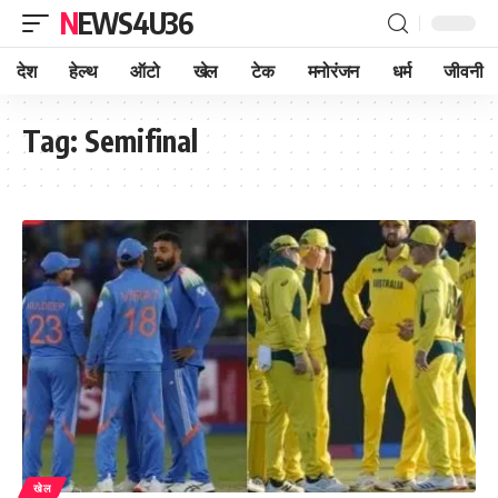
NEWS4U36
देश
हेल्थ
ऑटो
खेल
टेक
मनोरंजन
धर्म
जीवनी
Tag:
Semifinal
खेल