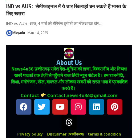
IND vs AUS: सेमीफाइनल में ये चार खिलाड़ी बन सकते हैं भारत के
लिए खतरा
IND vs AUS: आज, 4 मार्च को चैंपियंस ट्रॉफी का नॉकआउट दौर
…
Mkyadu
March 4, 2025
About Us
News4u36
छत्तीसगढ़ समेत देश-दुनिया की ताजा, विश्वसनीय और निष्पक्ष
खबरें पाठकों तक तेज़ी से पहुँचाने वाला हिंदी न्यूज़ पोर्टल है। हम राजनीति,
शिक्षा, मनोरंजन, खेल, वायरल और लोकल खबरों को सरल भाषा में प्रकाशित
करते हैं।
Contact
Contact.news4u36@gmail.com
Privacy policy
Disclaimer (अस्वीकरण)
terms & condition